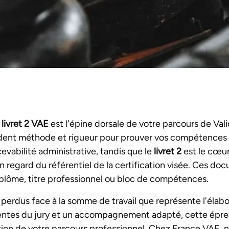
u
livret 2 VAE
est l'épine dorsale de votre parcours de Val
ent méthode et rigueur pour prouver vos compétences et
evabilité administrative, tandis que le
livret 2
est le cœur
n regard du référentiel de la certification visée. Ces do
plôme, titre professionnel ou bloc de compétences.
rdus face à la somme de travail que représente l'élabora
ntes du jury et un accompagnement adapté, cette épre
tion de votre parcours professionnel. Chez France VAE,