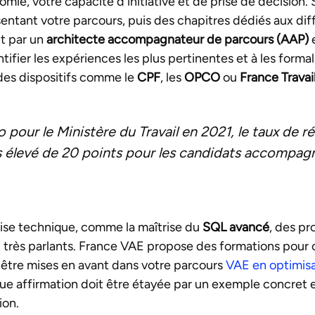
ie, votre capacité d'initiative et de prise de décision. 
sentant votre parcours, puis des chapitres dédiés aux di
t par un
architecte accompagnateur de parcours (AAP)
e
entifier les expériences les plus pertinentes et à les form
des dispositifs comme le
CPF
, les
OPCO
ou
France Travai
pour le Ministère du Travail en 2021, le taux de ré
us élevé de 20 points pour les candidats accompagn
ise technique, comme la maîtrise du
SQL avancé
, des pr
ent très parlants. France VAE propose des formations pour
être mises en avant dans votre parcours
VAE en optimis
que affirmation doit être étayée par un exemple concret e
ion.