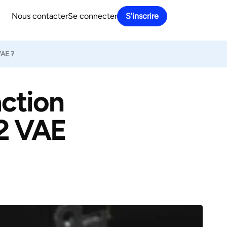
Nous contacter
Se connecter
S'inscrire
VAE ?
action
t 2 VAE