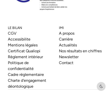
LE BILAN
IMI
CGV
A propos
Accessibilite
Carrière
Mentions légales
Actualités
Certificat Qualiopi
Nos résultats en chiffres
Règlement intérieur
Newsletter
Politique de
Contact
confidentialité
Cadre règlementaire
Charte d'engagement
déontologique
Dark 
Bilan de compétences by imi ©
2026
, All rights
reserved.